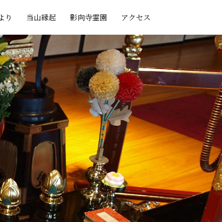
より
当山縁起
影向寺霊園
アクセス