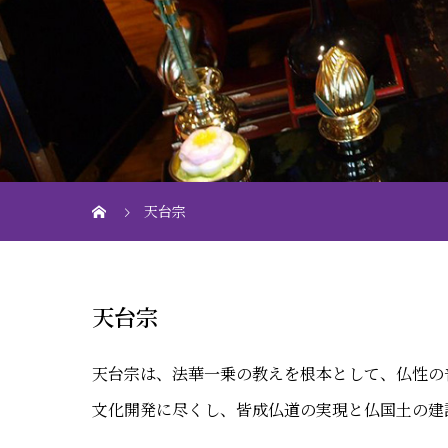
天台宗
天台宗
天台宗は、法華一乗の教えを根本として、仏性の
文化開発に尽くし、皆成仏道の実現と仏国土の建