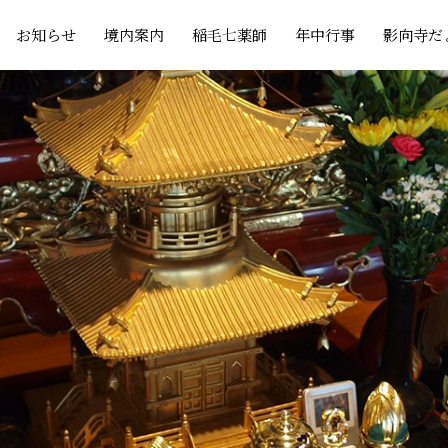
お知らせ
境内案内
稲毛七薬師
年中行事
影向寺だ