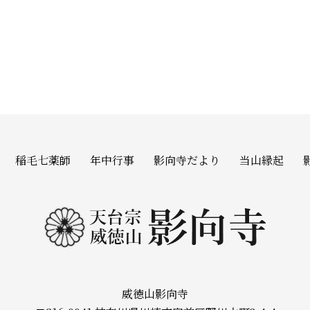
稲毛七薬師
年中行事
影向寺だより
当山縁起
威徳山影向寺