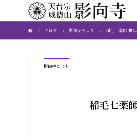
ブログ
影向寺だより
稲毛七薬師 寅年ご
影向寺だより
稲毛七薬師 