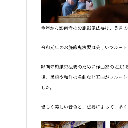
今年から影向寺のお施餓鬼法要は、５月の
令和元年のお施餓鬼法要は美しいフルート
影向寺施餓鬼法要のために作曲家の 江尻
後、民謡や和洋の名曲など五曲がフルート奏
した。
優しく美しい音色と、法要によって、多く