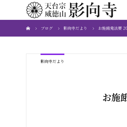
ブログ
影向寺だより
お施餓鬼法要 20
影向寺だより
お施餓