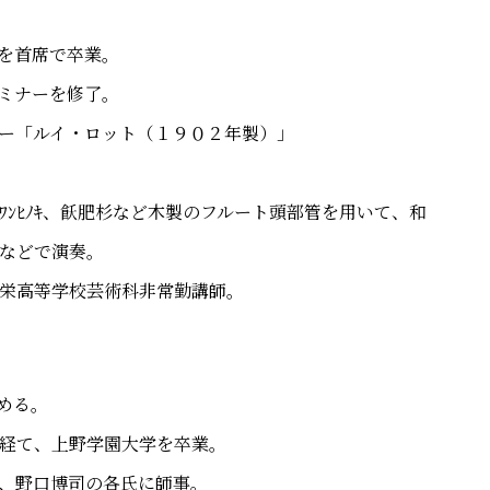
を首席で卒業。
ミナーを修了。
ー「ルイ・ロット（１９０２年製）」
ﾜﾝﾋﾉｷ、飫肥杉など木製のフルート頭部管を用いて、和
ーなどで演奏。
栄高等学校芸術科非常勤講師。
める。
経て、上野学園大学を卒業。
、野口博司の各氏に師事。