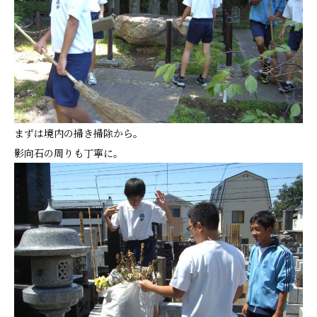
まずは境内の掃き掃除から。
影向石の周りも丁寧に。