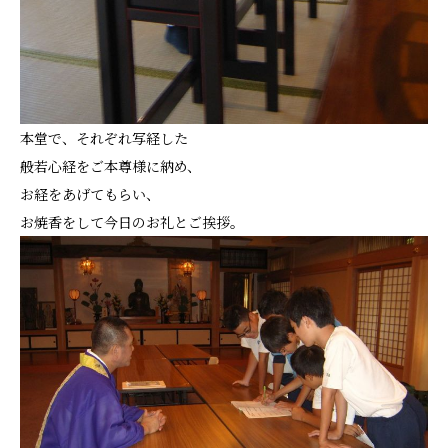
本堂で、それぞれ写経した
般若心経をご本尊様に納め、
お経をあげてもらい、
お焼香をして今日のお礼とご挨拶。